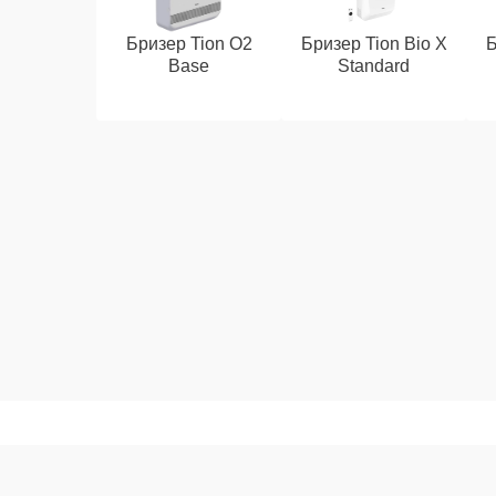
Бризер Tion O2
Бризер Tion Bio X
Б
Base
Standard