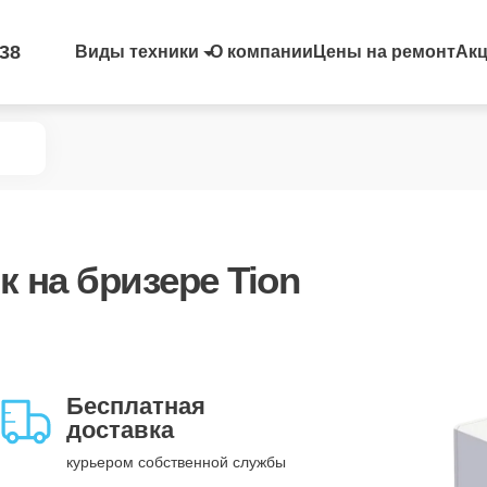
-38
Виды техники
О компании
Цены на ремонт
Ак
к
на бризере Tion
Бесплатная
доставка
курьером собственной службы