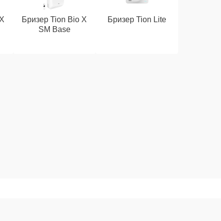
 X
Бризер Tion Bio X
Бризер Tion Lite
SM Base