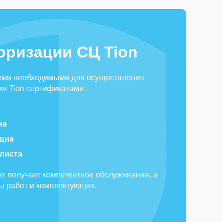
оризации СЦ Tion
еми необходимыми для осуществления
и Tion сертификатами:
ие
щие
алиста
т получает компетентное обслуживание, а
ды работ и комплектующих.