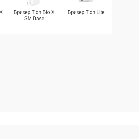
 X
Бризер Tion Bio X
Бризер Tion Lite
SM Base