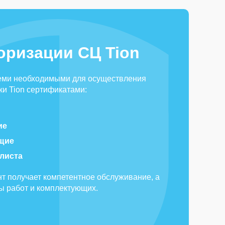
оризации СЦ Tion
еми необходимыми для осуществления
и Tion сертификатами:
ие
щие
алиста
т получает компетентное обслуживание, а
ды работ и комплектующих.