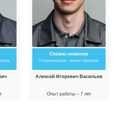
Сервис-инженер
зеров
Специализация – ремонт бризеров
вич
Алексей Игоревич Васильев
М
т
Опыт работы – 7 лет