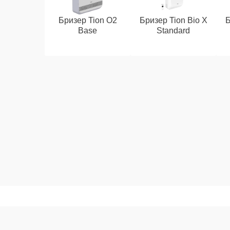
Бризер Tion O2
Бризер Tion Bio X
Б
Base
Standard