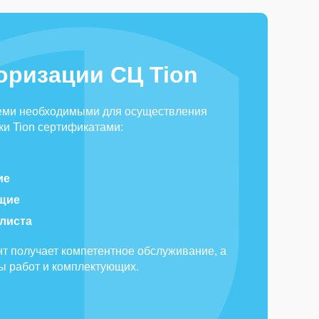
оризации СЦ Tion
еми необходимыми для осуществления
и Tion сертификатами:
ие
щие
алиста
т получает компетентное обслуживание, а
ды работ и комплектующих.