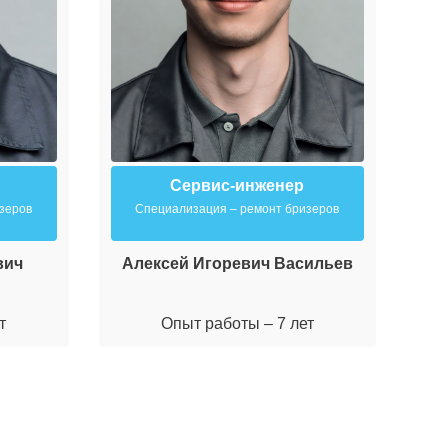
Сервис-инженер
зеров
Специализация – ремонт бризеров
вич
Алексей Игоревич Васильев
М
т
Опыт работы – 7 лет