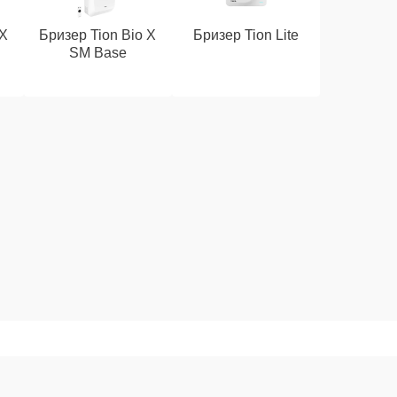
 X
Бризер Tion Bio X
Бризер Tion Lite
SM Base