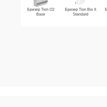
Бризер Tion O2
Бризер Tion Bio X
Б
Base
Standard