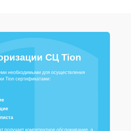
оризации СЦ Tion
еми необходимыми для осуществления
и Tion сертификатами:
ие
щие
алиста
т получает компетентное обслуживание, а