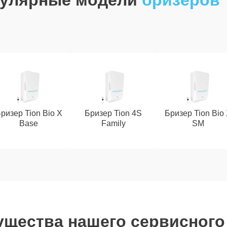
улярные модели
бризеров 
ризер Tion Bio X
Бризер Tion 4S
Бризер Tion Bio
Base
Family
SM
щества нашего сервисного