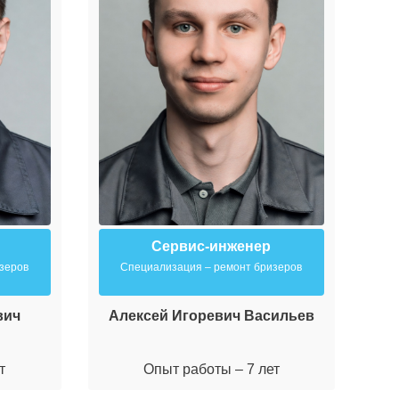
Сервис-инженер
зеров
Специализация – ремонт бризеров
вич
Алексей Игоревич Васильев
М
т
Опыт работы – 7 лет