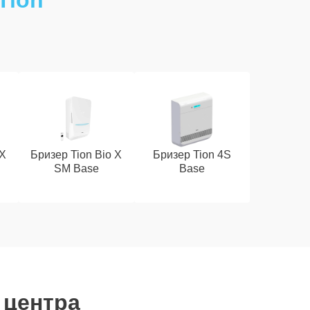
Tion
 X
Бризер Tion Bio X
Бризер Tion 4S
SM Base
Base
 центра