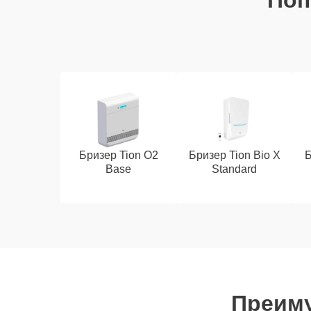
Поп
Бризер Tion O2
Бризер Tion Bio X
Б
Base
Standard
Преиму