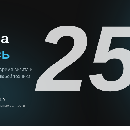
2
на
сь
 время визита и
любой техники
4.9
ьные запчасти