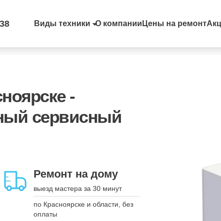
-38
Виды техники
О компании
Цены на ремонт
Ак
сноярске -
ный сервисный
Запись на удобное
время
Ремонт на дому
вы выбираете - мы
выезд мастера за 30 минут
подстраиваемся
по Красноярске и области, без
укажите дату, время и модель
оплаты
устройства, а мы свяжемся для