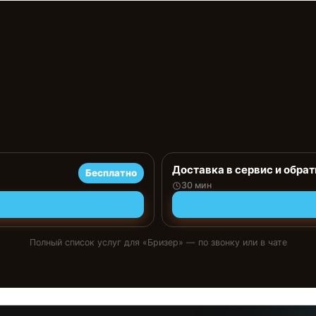
Доставка в сервис и обрат
Бесплатно
30 мин
Полный список услуг для «
Бризер
» — по звонку или в чате