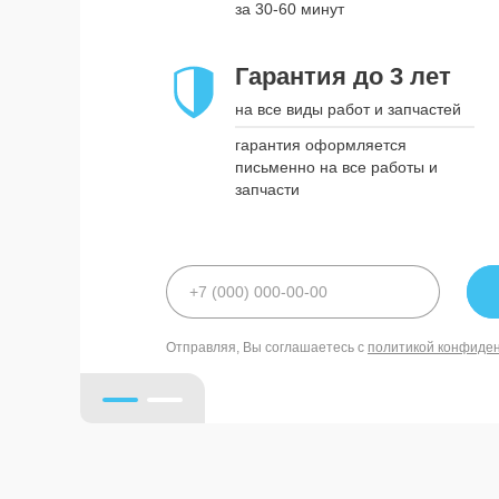
за 30-60 минут
Гарантия до 3 лет
Гарантия до 3 лет
на все виды работ и запчастей
на все виды работ и запчастей
гарантия оформляется письменно
гарантия оформляется
на все работы и запчасти
письменно на все работы и
запчасти
политикой конфиде
Отправляя, Вы соглашаетесь с
политикой конфиде