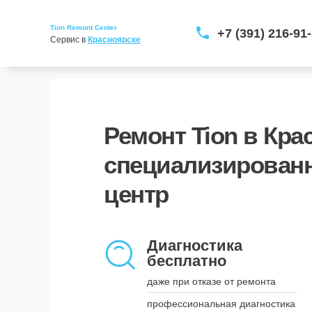
Tion Remont Center
+7 (391) 216-91
Сервис в 
Красноярске
Ремонт Tion в Кра
специализирован
центр
Курьерская доставка
заберём и вернём устройство
Диагностика
бесплатно
наши курьеры приедут в удобное
для вас время и привезут
даже при отказе от ремонта
устройство обратно, когда оно
будет готово
профессиональная диагностика