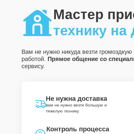
Мастер при
технику на
Вам не нужно никуда везти громоздкую 
работой.
Прямое общение со специали
сервису.
Не нужна доставка
вам не нужно везти большую и
тяжелую технику
Контроль процесса